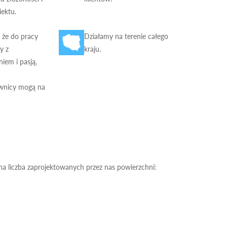
iektu.
 że do pracy
Działamy na terenie całego
y z
kraju.
iem i pasją,
wnicy mogą na
na liczba zaprojektowanych przez nas powierzchni: