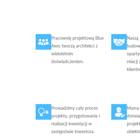
Pracownię projektową Blue
Naszą 
Axes tworzą architekci z
budowa
wieloletnim
oparty
doświadczeniem.
relacji
klient
Prowadzimy cały proces
Mamy 
projektu, przygotowania i
doświa
realizacji inwestycji w
projek
zastępstwie inwestora.
obiekt