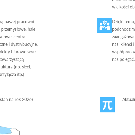
wielkości ob
ą naszej pracowni
Dzięki temu,
e przemysłowe, hale
podchodzim
ynowe, centra
zaangażowan
czne i dystrybucyjne,
nasi klienci i
biekty biurowe wraz
współpraco
 towarzyszącą
nas polegać.
rukturą (np. sieci,
przyłącza itp.)
(stan na rok 2026)
Aktual