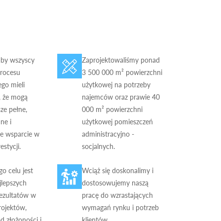
aby wszyscy
Zaprojektowaliśmy ponad
procesu
3 500 000 m² powierzchni
go mieli
użytkowej na potrzeby
, że mogą
najemców oraz prawie 40
sze pełne,
000 m² powierzchni
ne i
użytkowej pomieszczeń
ne wsparcie w
administracyjno -
estycji.
socjalnych.
o celu jest
Wciąż się doskonalimy i
jlepszych
dostosowujemy naszą
ezultatów w
pracę do wzrastających
rojektów,
wymagań rynku i potrzeb
od złożoności i
klientów.