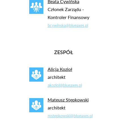
Beata Cywińska
Członek Zarządu -
Kontroler Finansowy
bcywinska@blueaxes.pl
ZESPÓŁ
Alicja Kozioł
architekt
akoziol@blueaxes.pl
Mateusz Stępkowski
architekt
mstepkowski@blueaxes.pl