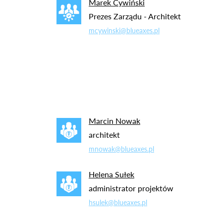
Marek Cywiński
Prezes Zarządu - Architekt
mcywinski@blueaxes.pl
Marcin Nowak
architekt
mnowak@blueaxes.pl
Helena Sułek
administrator projektów
hsulek@blueaxes.pl