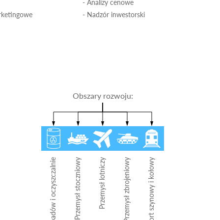
- Analizy cenowe
rketingowe
- Nadzór inwestorski
Obszary rozwoju:
Przetwarzanie odpadów i oczyszczalnie
Przemysł stoczniowy
Przemysł lotniczy
Przemysł zbrojeniowy
Transport szynowy i kołowy