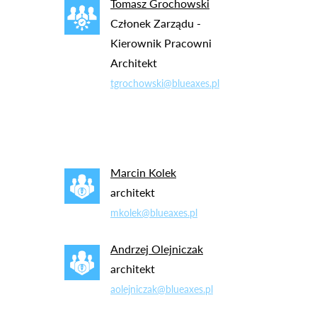
Tomasz Grochowski
Członek Zarządu -
Kierownik Pracowni
Architekt
tgrochowski@blueaxes.pl
Marcin Kolek
architekt
mkolek@blueaxes.pl
Andrzej Olejniczak
architekt
aolejniczak@blueaxes.pl