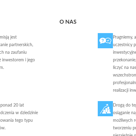
O NAS
misją jest
Pragniemy, 
nie partnerskich,
uczestnicy 
ch na zaufaniu
inwestycyjne
 z inwestorem i jego
przekonanie
em.
liczyć na na
wszechstron
profesjonal
realizacji inw
ponad 20 lat
Drogą do teg
dczenia w dziedzinie
osiąganie na
towania tego typu
możliwych r
ów.
tworzeniu p
niezależnie 